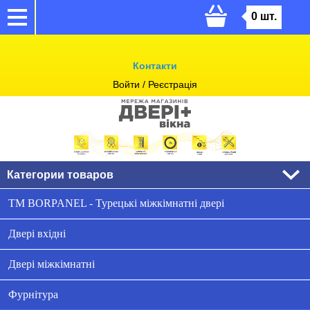
0
шт.
Контакти
Войти
/ Реєстрація
Категории товаров
ТМ BORPANEL - Турецькі міжкімнатні двері
Двері вхідні
Двері міжкімнатні
Фурнітура