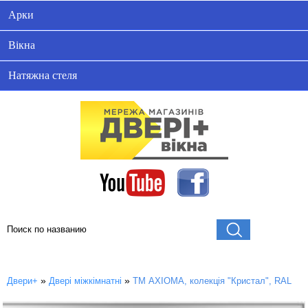
Арки
Вікна
Натяжна стеля
»
»
Двери+
Двері міжкімнатні
ТМ AXIOMA, колекція "Кристал", RAL