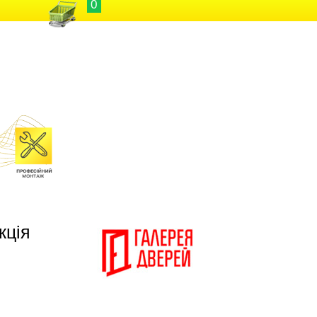
0
кція